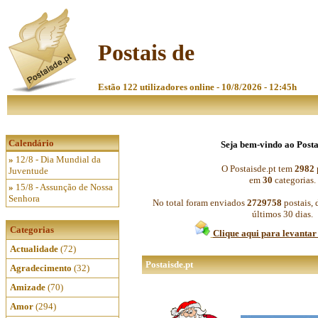
Postais de
Estão 122 utilizadores online - 10/8/2026 - 12:45h
Calendário
Seja bem-vindo ao Posta
»
12/8 - Dia Mundial da
O Postaisde.pt tem
2982
Juventude
em
30
categorias.
»
15/8 - Assunção de Nossa
Senhora
No total foram enviados
2729758
postais, 
últimos 30 dias.
Categorias
Clique aqui para levantar 
Actualidade
(72)
Postaisde.pt
Agradecimento
(32)
Amizade
(70)
Amor
(294)