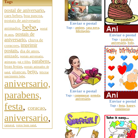
Tags
postal de aniversario
,
caes bebes
,
boa pascoa
,
postais de aniversario
Enviar o postal
bebe
,
animados
,
Tags :
amigos
,
casa nova
,
postal
felicitações
,
postais de
Enviar o postal
de anos
,
aniversario
,
chuva de
Tags :
parabéns
,
aniversário
,
bolo
,
imprimir
coracoes
,
postais
,
dia de anos
,
amizade
,
postais aniversario
,
parabens
,
animacao
,
pai e filho
,
boas festas
,
postais animados de
beijo
,
aliancas
,
natal
,
felicitar
nascimento bebe
,
aniversario,
Enviar o postal
parabens,
Tags :
comemorar
,
prenda
,
aniversário
,
Enviar o postal
festa
,
Tags :
festa
,
happy
,
coracao
,
comemorar
,
aniversario
,
carnaval
,
votos bom natal
,