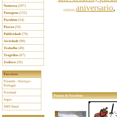
aniversario
Natureza
(207)
coracao
,
Paisagens
(152)
Parabéns
(54)
Páscoa
(54)
Publicidade
(79)
Sociedade
(98)
Trabalho
(49)
Tragédias
(67)
Zodíaco
(36)
Parceiros
Fixando - Serviços -
Portugal
Fixeland
Postais de Parabéns
Jogos
SMS Natal