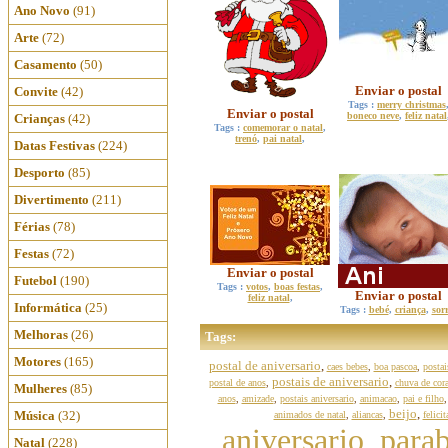
Ano Novo
(91)
Arte
(72)
Casamento
(50)
Enviar o postal
Convite
(42)
Tags :
merry christmas
Enviar o postal
boneco neve
,
feliz natal
Crianças
(42)
Tags :
comemorar o natal
,
trenó
,
pai natal
,
Datas Festivas
(224)
Desporto
(85)
Divertimento
(211)
Férias
(78)
Festas
(72)
Enviar o postal
Futebol
(190)
Tags :
votos
,
boas festas
,
Enviar o postal
feliz natal
,
Informática
(25)
Tags :
bebé
,
criança
,
sorr
Melhoras
(26)
Tags:
Motores
(165)
postal de aniversario
,
caes bebes
,
boa pascoa
,
postai
postais de aniversario
,
postal de anos
,
chuva de cor
Mulheres
(85)
anos
,
amizade
,
postais aniversario
,
animacao
,
pai e filho
beijo
,
Música
(32)
animados de natal
,
aliancas
,
felici
aniversario, parab
Natal
(228)