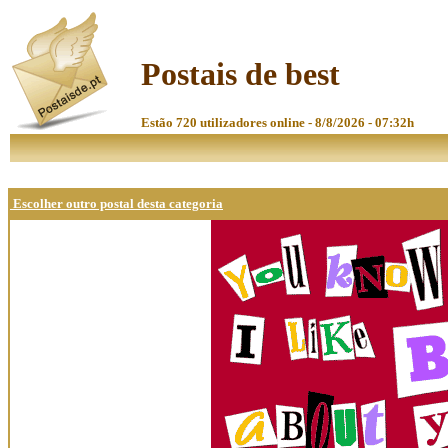
Postais de best
Estão 720 utilizadores online - 8/8/2026 - 07:32h
Escolher outro postal desta categoria