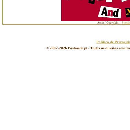
Autor / Copyright:
Postai
Política de Privacid
© 2002-2026 Postaisde.pt - Todos os direitos reser