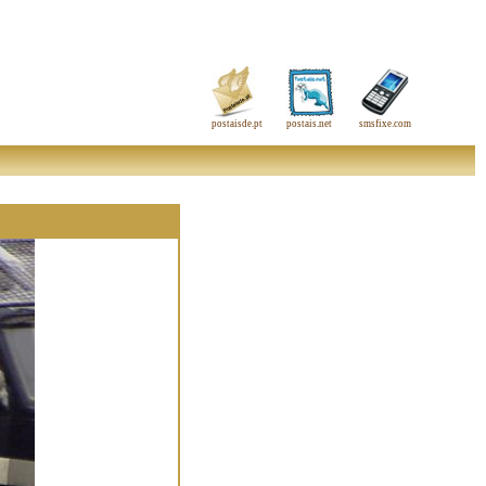
postaisde.pt
postais.net
smsfixe.com