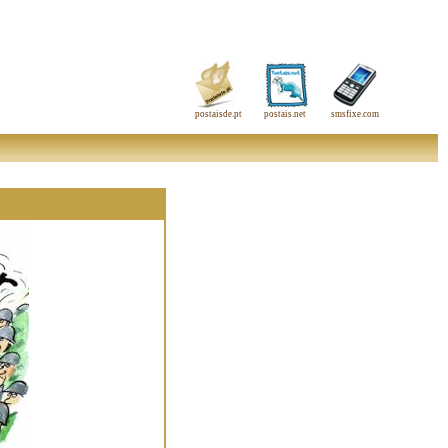
postaisde.pt
postais.net
smsfixe.com