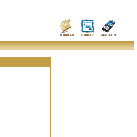
postaisde.pt
postais.net
smsfixe.com