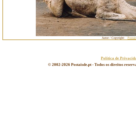
Autor / Copyright:
Postai
Política de Privacid
© 2002-2026 Postaisde.pt - Todos os direitos reser