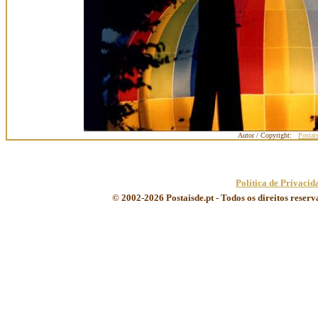
Autor / Copyright:
Postai
Política de Privacid
© 2002-2026 Postaisde.pt - Todos os direitos reser