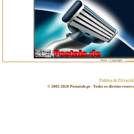
Autor / Copyright:
Postai
Política de Privacid
© 2002-2026 Postaisde.pt - Todos os direitos reser