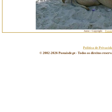
Autor / Copyright:
Postai
Política de Privacid
© 2002-2026 Postaisde.pt - Todos os direitos reser