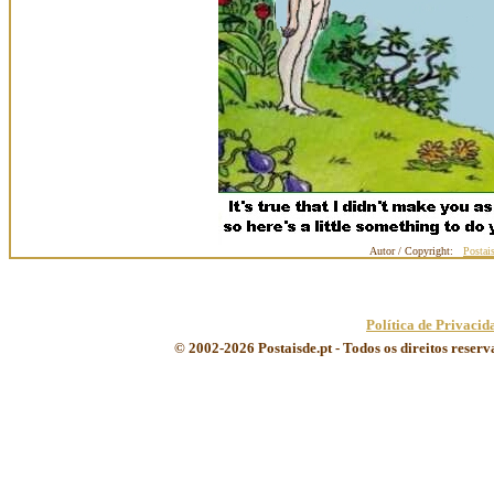
Autor / Copyright:
Postai
Política de Privacid
© 2002-2026 Postaisde.pt - Todos os direitos reser