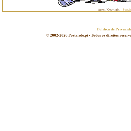
Autor / Copyright:
Postai
Política de Privacid
© 2002-2026 Postaisde.pt - Todos os direitos reser