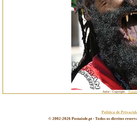
Autor / Copyright:
Postai
Política de Privacid
© 2002-2026 Postaisde.pt - Todos os direitos reser