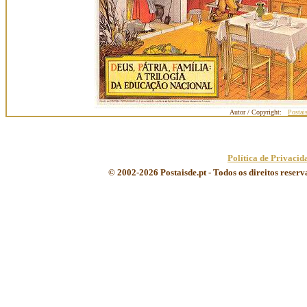
Autor / Copyright:
Postai
Política de Privacid
© 2002-2026 Postaisde.pt - Todos os direitos reser