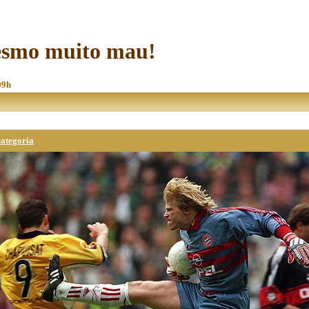
mesmo muito mau!
09h
categoria