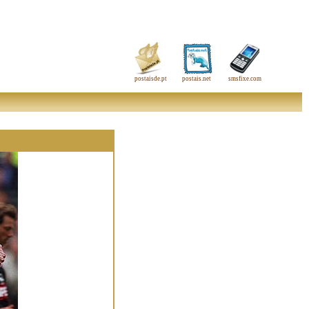
postaisde.pt
postais.net
smsfixe.com