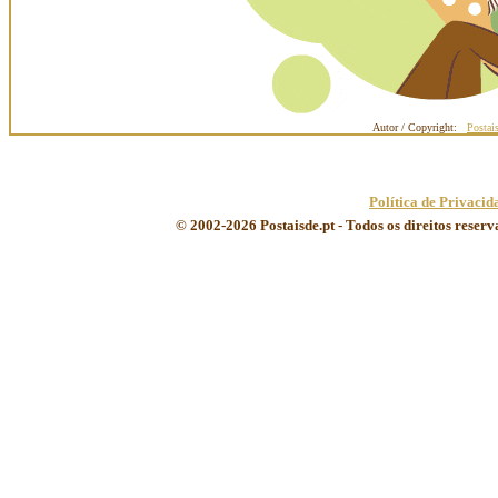
Autor / Copyright:
Postai
Política de Privacid
© 2002-2026 Postaisde.pt - Todos os direitos reser