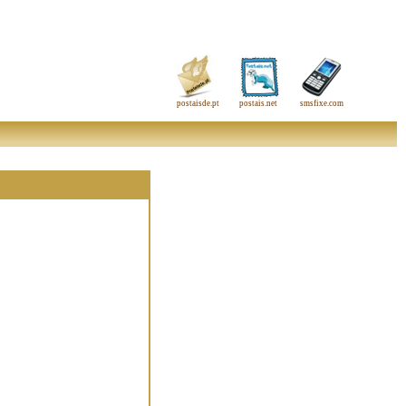
postaisde.pt
postais.net
smsfixe.com