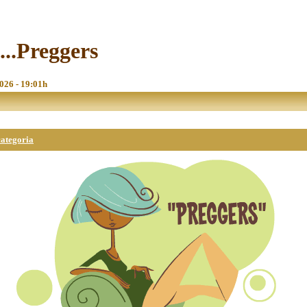
...Preggers
2026 - 19:01h
categoria