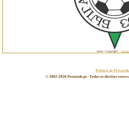
Autor / Copyright:
Postai
Política de Privacid
© 2002-2026 Postaisde.pt - Todos os direitos reser