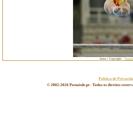
Autor / Copyright:
Postai
Política de Privacid
© 2002-2026 Postaisde.pt - Todos os direitos reser