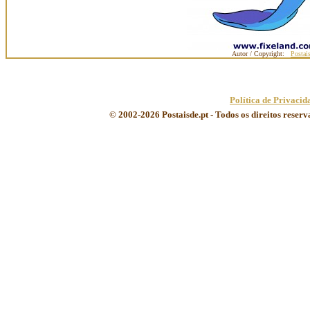
Autor / Copyright:
Postai
Política de Privacid
© 2002-2026 Postaisde.pt - Todos os direitos reser