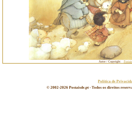
Autor / Copyright:
Postai
Política de Privacid
© 2002-2026 Postaisde.pt - Todos os direitos reser