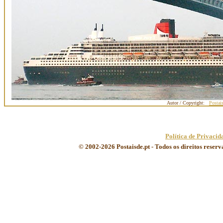
Autor / Copyright:
Postai
Política de Privacid
© 2002-2026 Postaisde.pt - Todos os direitos reser