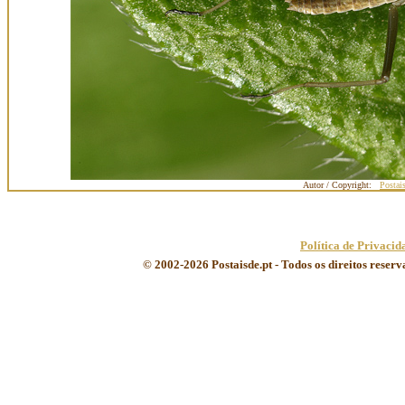
Autor / Copyright:
Postai
Política de Privacid
© 2002-2026 Postaisde.pt - Todos os direitos reser