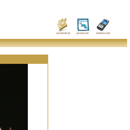
postaisde.pt
postais.net
smsfixe.com