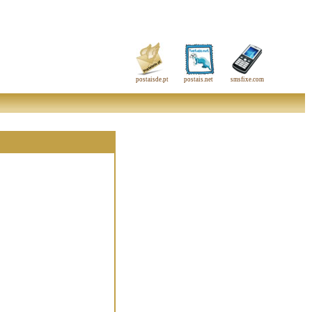
postaisde.pt
postais.net
smsfixe.com