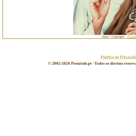
Autor / Copyright:
Postai
Política de Privacid
© 2002-2026 Postaisde.pt - Todos os direitos reser