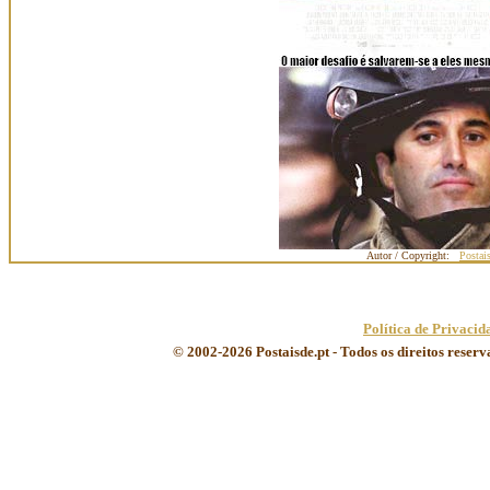
Autor / Copyright:
Postai
Política de Privacid
© 2002-2026 Postaisde.pt - Todos os direitos reser