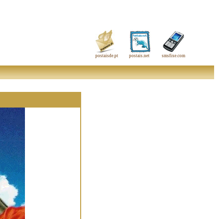
postaisde.pt
postais.net
smsfixe.com