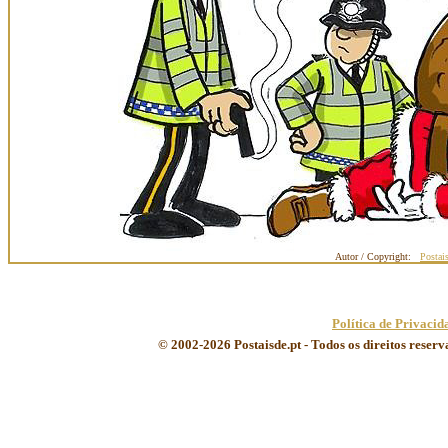
Autor / Copyright:
Postai
Política de Privacid
© 2002-2026 Postaisde.pt - Todos os direitos reser