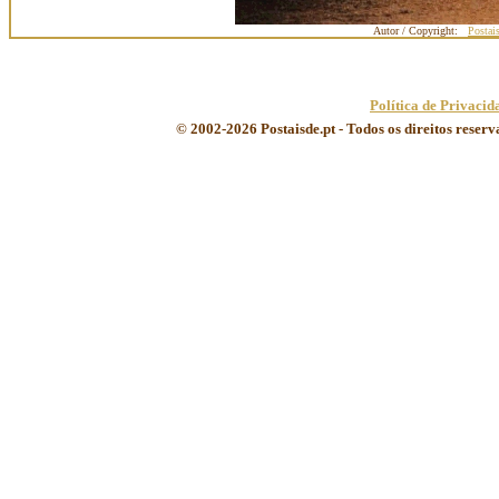
Autor / Copyright:
Postai
Política de Privacid
© 2002-2026 Postaisde.pt - Todos os direitos reser