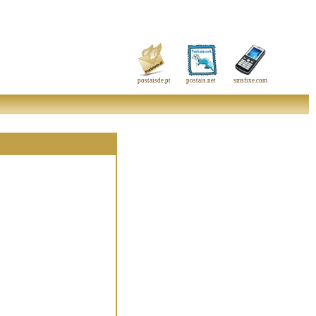
postaisde.pt
postais.net
smsfixe.com