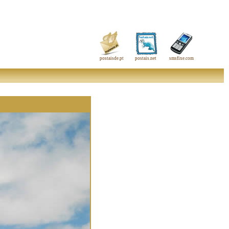
postaisde.pt
postais.net
smsfixe.com