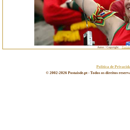
Autor / Copyright:
Postai
Política de Privacid
© 2002-2026 Postaisde.pt - Todos os direitos reser