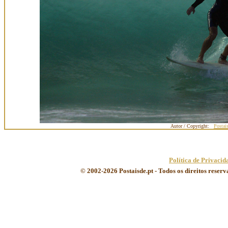
Autor / Copyright:
Postai
Política de Privacid
© 2002-2026 Postaisde.pt - Todos os direitos reser