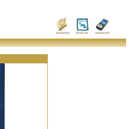
postaisde.pt
postais.net
smsfixe.com