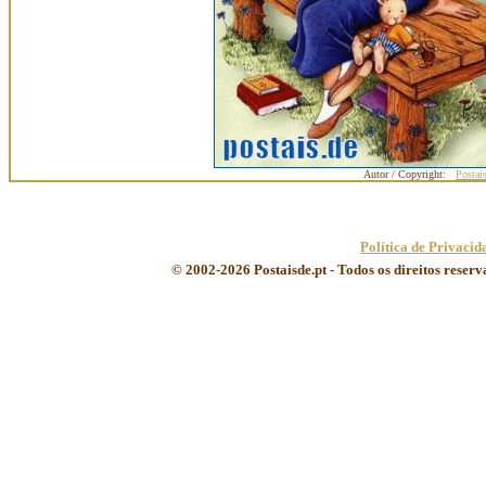
Autor / Copyright:
Postai
Política de Privacid
© 2002-2026 Postaisde.pt - Todos os direitos reser