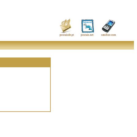
postaisde.pt
postais.net
smsfixe.com