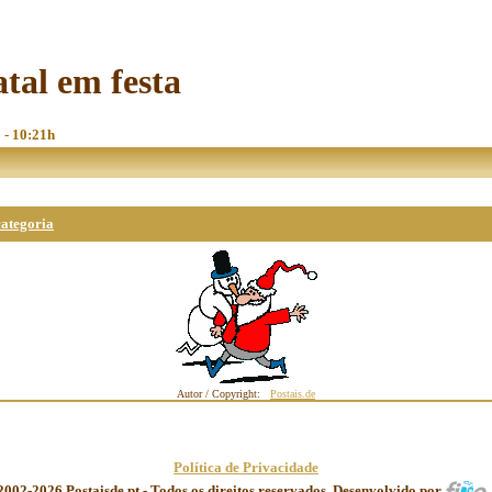
atal em festa
 - 10:21h
categoria
Autor / Copyright:
Postais.de
Política de Privacidade
2002-2026 Postaisde.pt - Todos os direitos reservados. Desenvolvido por