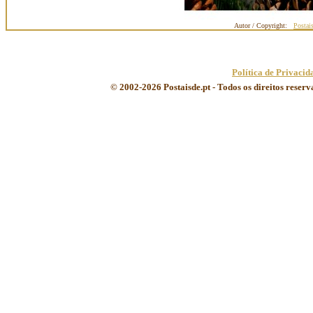
Autor / Copyright:
Postai
Política de Privacid
© 2002-2026 Postaisde.pt - Todos os direitos reser