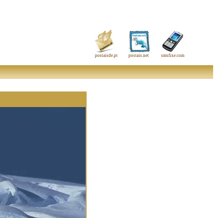
postaisde.pt
postais.net
smsfixe.com