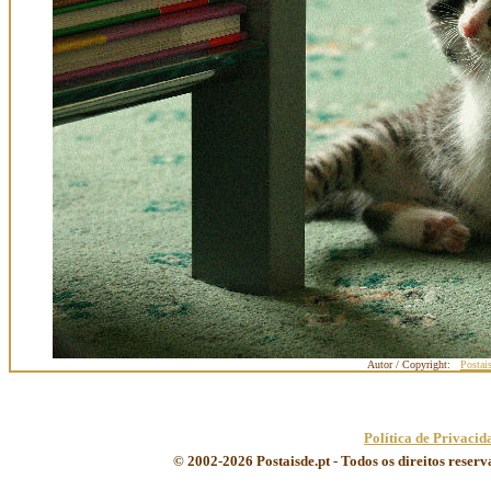
Autor / Copyright:
Postai
Política de Privacid
© 2002-2026 Postaisde.pt - Todos os direitos reser