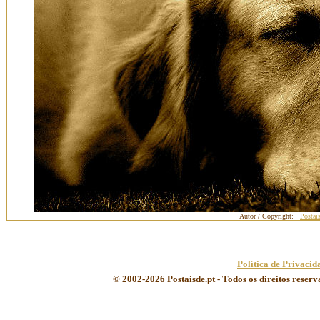
Autor / Copyright:
Postai
Política de Privacid
© 2002-2026 Postaisde.pt - Todos os direitos reser