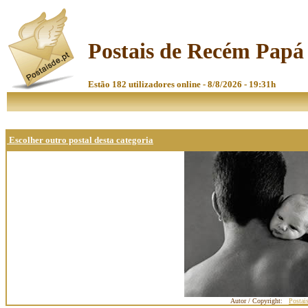
Postais de Recém Papá
Estão 182 utilizadores online - 8/8/2026 - 19:31h
Escolher outro postal desta categoria
Autor / Copyright:
Postai