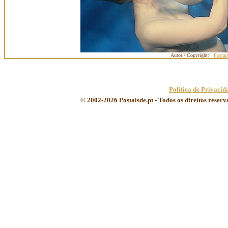
Autor / Copyright:
Postai
Política de Privacid
© 2002-2026 Postaisde.pt - Todos os direitos reser