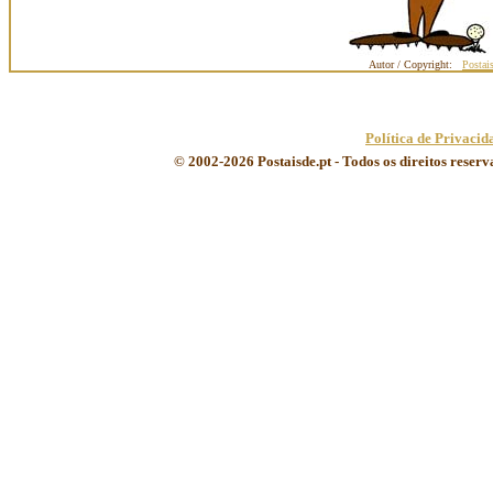
Autor / Copyright:
Postai
Política de Privacid
© 2002-2026 Postaisde.pt - Todos os direitos reser