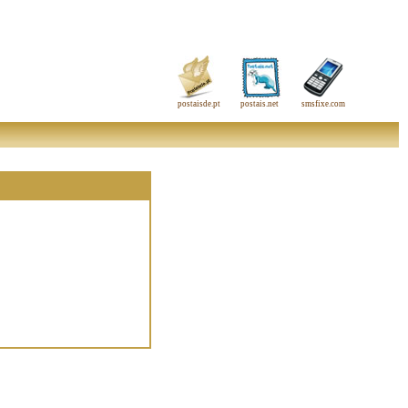
postaisde.pt
postais.net
smsfixe.com