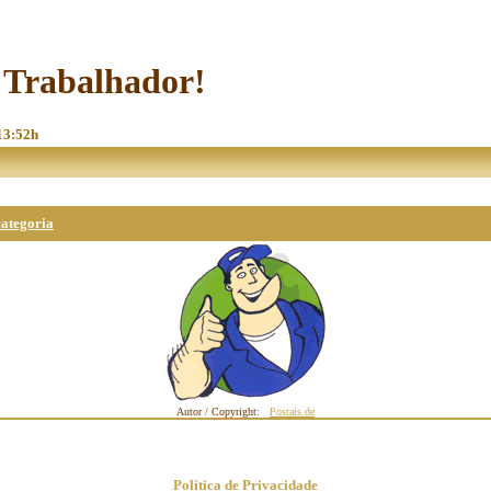
o Trabalhador!
 13:52h
categoria
Autor / Copyright:
Postais.de
Política de Privacidade