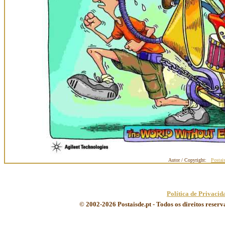
Autor / Copyright:
Postai
Política de Privacid
© 2002-2026 Postaisde.pt - Todos os direitos reser