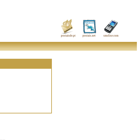
postaisde.pt
postais.net
smsfixe.com