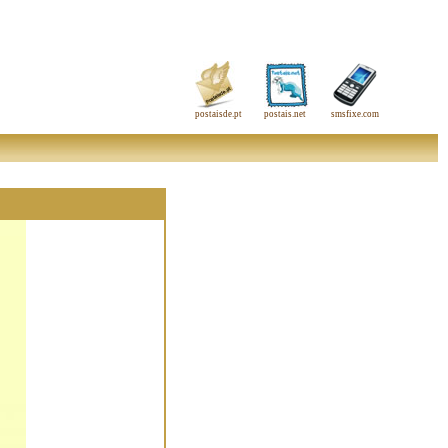
postaisde.pt
postais.net
smsfixe.com