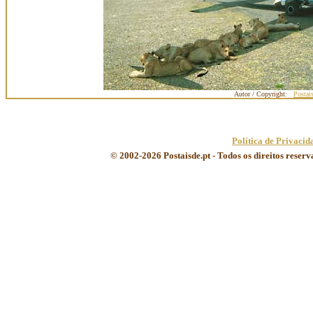
Autor / Copyright:
Postai
Política de Privacid
© 2002-2026 Postaisde.pt - Todos os direitos reser