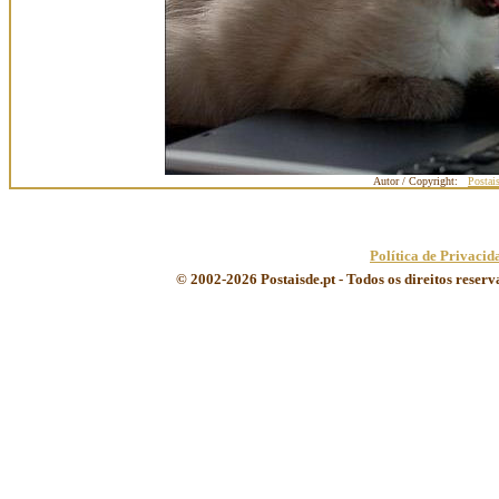
Autor / Copyright:
Postai
Política de Privacid
© 2002-2026 Postaisde.pt - Todos os direitos reser