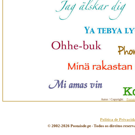
Autor / Copyright:
Postai
Política de Privacid
© 2002-2026 Postaisde.pt - Todos os direitos reser